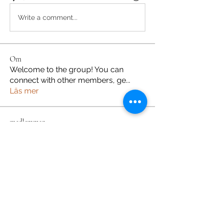
Write a comment...
Om
Welcome to the group! You can
connect with other members, ge
...
Läs mer
medlemmar
m5qnbhoubt
Följ
m5qnbhoubt
Sonu Pawar
Följ
Kseniia Honchar
Följ
Van Son
Följ
Patrik Holmberg
Följ