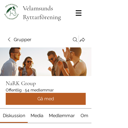
Velamsunds
Ryttarförening
Grupper
NaRK Group
Offentlig
·
54 medlemmar
Gå med
Diskussion
Media
Medlemmar
Om