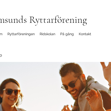
msunds Ryttarförening
m
Ryttarföreningen
Ridskolan
På gång
Kontakt
p