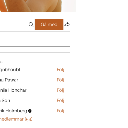
Gå med
ar
qnbhoubt
Följ
oubt
nu Pawar
Följ
niia Honchar
Följ
n Son
Följ
rik Holmberg
Följ
 medlemmar (54)