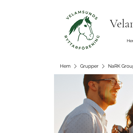
Vela
He
Hem
Grupper
NaRK Grou