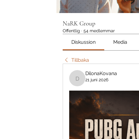
NaRK Group
Offentlig
·
54 medlemmar
Diskussion
Media
Tillbaka
DilonaKovana
21 juni 2026
DilonaKovana