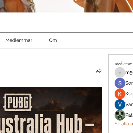
Medlemmar
Om
medlemm
m5
m5qnbh
So
Kse
Va
Pat
Se alla