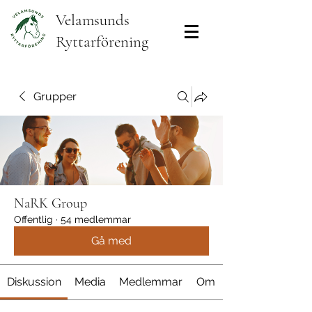
Velamsunds
Ryttarförening
Grupper
NaRK Group
Offentlig
·
54 medlemmar
Gå med
Diskussion
Media
Medlemmar
Om