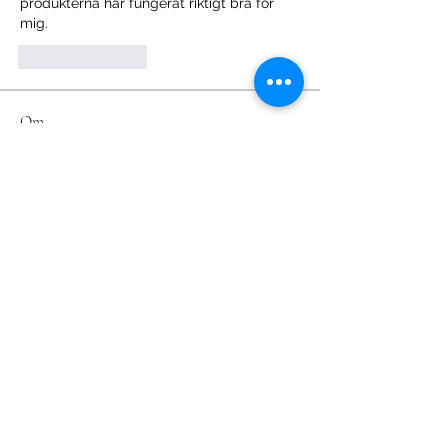
produkterna har fungerat riktigt bra för 
mig.
Like
Reply
Om
Welcome to the group! You can
connect with other members, ge
...
Läs mer
medlemmar
m5qnbhoubt
Följ
m5qnbhoubt
Sonu Pawar
Följ
Kseniia Honchar
Följ
Van Son
Följ
Patrik Holmberg
Följ