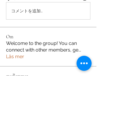
コメントを追加…
Om
Welcome to the group! You can
connect with other members, ge
...
Läs mer
medlemmar
m5qnbhoubt
Följ
m5qnbhoubt
Sonu Pawar
Följ
Kseniia Honchar
Följ
Van Son
Följ
Patrik Holmberg
Följ