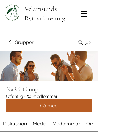
Velamsunds
Ryttarförening
Grupper
NaRK Group
Offentlig
·
54 medlemmar
Gå med
Diskussion
Media
Medlemmar
Om