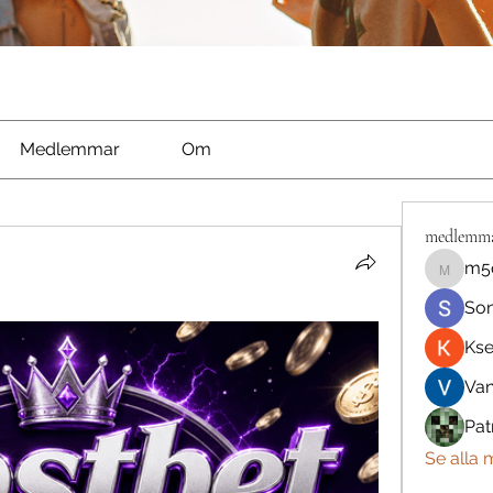
Medlemmar
Om
medlemm
m5
m5qnbh
So
Kse
Va
Pat
Se alla