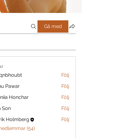
Gå med
ar
qnbhoubt
Följ
oubt
nu Pawar
Följ
niia Honchar
Följ
n Son
Följ
rik Holmberg
Följ
 medlemmar (54)