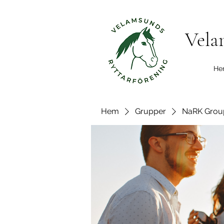
Vela
He
Hem
Grupper
NaRK Grou