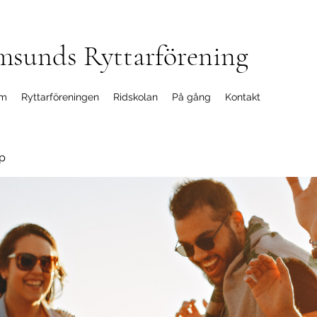
msunds Ryttarförening
m
Ryttarföreningen
Ridskolan
På gång
Kontakt
p