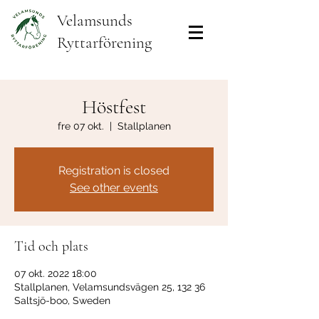
Velamsunds
Ryttarförening
Höstfest
fre 07 okt.
  |  
Stallplanen
Registration is closed
See other events
Tid och plats
07 okt. 2022 18:00
Stallplanen, Velamsundsvägen 25, 132 36
Saltsjö-boo, Sweden